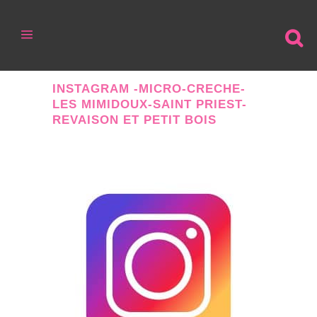
INSTAGRAM -MICRO-CRECHE-
LES MIMIDOUX-SAINT PRIEST-
REVAISON ET PETIT BOIS