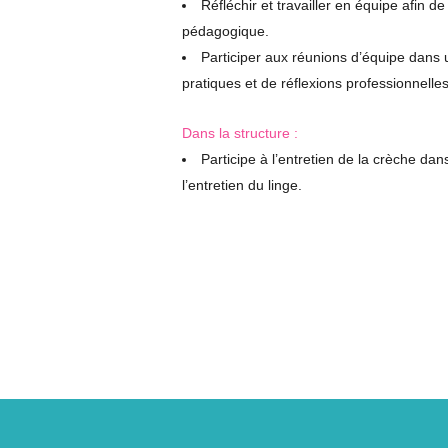
Réfléchir et travailler en équipe afin d
du lundi au vendredi
pédagogique.
de 7h00 à 18h30. (sauf jours fériés )
Participer aux réunions d’équipe dans
pratiques et de réflexions professionnelles
Revaison
Dans la structure :
Participe à l’entretien de la crèche dan
l’entretien du linge.