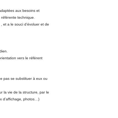
 adaptées aux besoins et
 référente technique.
, et a le souci d’évoluer et de
dien.
rientation vers le référent
N
 ne pas se substituer à eux ou
 la vie de la structure, par le
"Les Mimidoux du petit bois"
ux d’affichage, photos…)
Micro-Crèche
33, rue de la déserte à Saint-Priest
69800 - Rhône, est ouverte