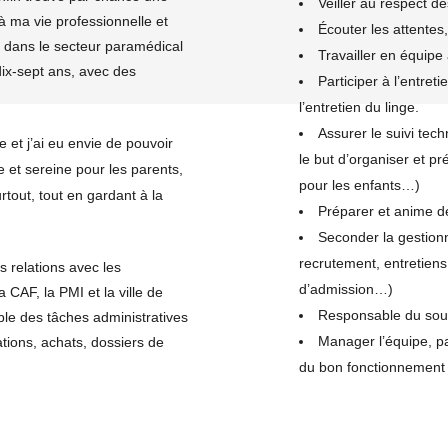
Veiller au respect de
 ma vie professionnelle et
Écouter les attentes,
n dans le secteur paramédical
Travailler en équipe
dix-sept ans, avec des
Participer à l’entret
l’entretien du linge.
Assurer le suivi tec
 et j’ai eu envie de pouvoir
le but d’organiser et pr
e et sereine pour les parents,
pour les enfants…)
tout, tout en gardant à la
Préparer et anime d
Seconder la gestionn
recrutement, entretiens 
s relations avec les
d’admission…)
 CAF, la PMI et la ville de
Responsable du souti
ble des tâches administratives
Manager l’équipe, pa
ations, achats, dossiers de
du bon fonctionnement d