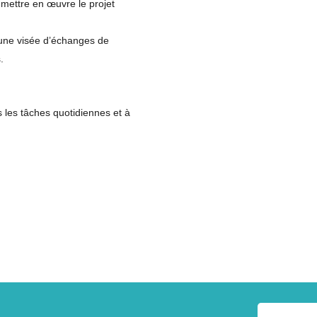
e mettre en œuvre le projet
du lundi au vendredi
de 7h00 à 18h30. (sauf jours fériés )
 une visée d’échanges de
.
Du Petit Bois
s les tâches quotidiennes et à