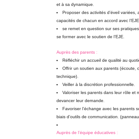
et à sa dynamique.
Proposer des activités d’éveil variées,
capacités de chacun en accord avec l’EJE
se remet en question sur ses pratiques 
se former avec le soutien de l’EJE.
Auprès des parents :
Réfléchir un accueil de qualité au quoti
Offrir un soutien aux parents (écoute, o
technique).
Veiller à la discrétion professionnelle.
Valoriser les parents dans leur rôle et
devancer leur demande.
Favoriser l’échange avec les parents sur
"Les Mimidoux Revaison"
biais d’outils de communication. (pannea
Micro-Crèche
101, chemin de Revaison à Saint-Priest
Auprès de l’équipe éducatives :
69800 - Rhône, est ouverte